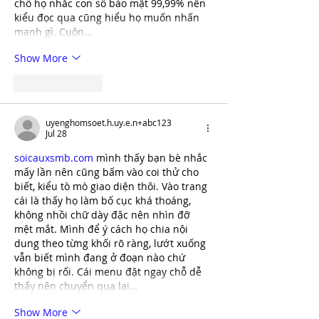
chỗ họ nhắc con số bảo mật 99,99% nên 
kiểu đọc qua cũng hiểu họ muốn nhấn 
mạnh gì. Cuộn…
Show More
Like
Reply
uyenghomsoet.h.uy.e.n+abc123
Jul 28
soicauxsmb.com
 mình thấy bạn bè nhắc 
mấy lần nên cũng bấm vào coi thử cho 
biết, kiểu tò mò giao diện thôi. Vào trang 
cái là thấy họ làm bố cục khá thoáng, 
không nhồi chữ dày đặc nên nhìn đỡ 
mệt mắt. Mình để ý cách họ chia nội 
dung theo từng khối rõ ràng, lướt xuống 
vẫn biết mình đang ở đoạn nào chứ 
không bị rối. Cái menu đặt ngay chỗ dễ 
thấy nên chuyển qua lại…
Show More