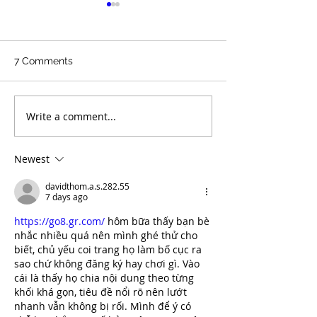
7 Comments
Write a comment...
"Funny AF" Winner Ron
The 818 Benefit
Taylor Added to 818
Stevens' Festiva
Brody Stevens Benefit
Friendship Augu
Newest
Show
The Comedy St
davidthom.a.s.282.55
7 days ago
https://go8.gr.com/
 hôm bữa thấy bạn bè 
nhắc nhiều quá nên mình ghé thử cho 
biết, chủ yếu coi trang họ làm bố cục ra 
sao chứ không đăng ký hay chơi gì. Vào 
cái là thấy họ chia nội dung theo từng 
khối khá gọn, tiêu đề nổi rõ nên lướt 
nhanh vẫn không bị rối. Mình để ý có 