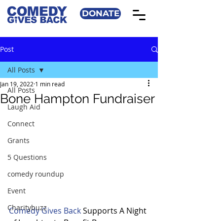
DONATE
Post
All Posts
Jan 19, 2022
1 min read
All Posts
Bone Hampton Fundraiser
Laugh Aid
Connect
Grants
5 Questions
comedy roundup
Event
Charitybuzz
Comedy Gives Back
 Supports A Night 