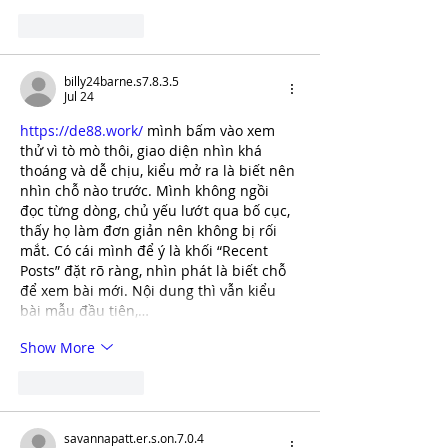
Like
Reply
billy24barne.s7.8.3.5
Jul 24
https://de88.work/
 mình bấm vào xem 
thử vì tò mò thôi, giao diện nhìn khá 
thoáng và dễ chịu, kiểu mở ra là biết nên 
nhìn chỗ nào trước. Mình không ngồi 
đọc từng dòng, chủ yếu lướt qua bố cục, 
thấy họ làm đơn giản nên không bị rối 
mắt. Có cái mình để ý là khối “Recent 
Posts” đặt rõ ràng, nhìn phát là biết chỗ 
để xem bài mới. Nội dung thì vẫn kiểu 
bài mẫu đầu tiên,…
Show More
Like
Reply
savannapatt.er.s.on.7.0.4