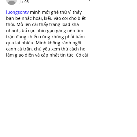
Jul 08
luongsontv
 mình mới ghé thử vì thấy 
bạn bè nhắc hoài, kiểu vào coi cho biết 
thôi. Mở lên cái thấy trang load khá 
nhanh, bố cục nhìn gọn gàng nên tìm 
trận đang chiếu cũng không phải bấm 
qua lại nhiều. Mình không rảnh ngồi 
canh cả trận, chủ yếu xem thử cách họ 
làm giao diện và cập nhật tin tức. Có cái 
mình thấy ổn là phần tin thể thao lên 
đều, tiêu đề rõ nên lướt…
Show More
Like
Reply
elsiebre.we.r1.6.921
Jun 27
sunwin
 mình ghé thử đúng kiểu lướt cho 
biết thôi, vì thấy nhắc nhiều quá. Vào 
trang cái là thấy họ làm giao diện khá 